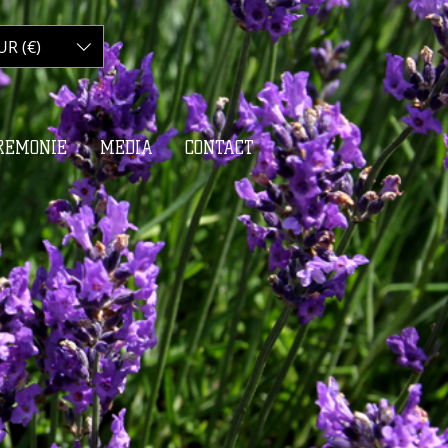
UR (€)
Panier :
REMONIE
MEDIA
CONTACT