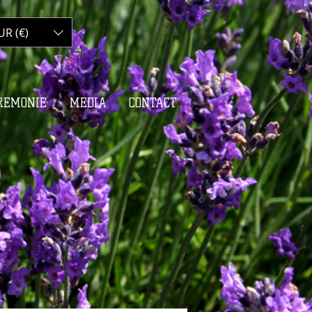
UR (€)
Panier :
REMONIE
MEDIA
CONTACT