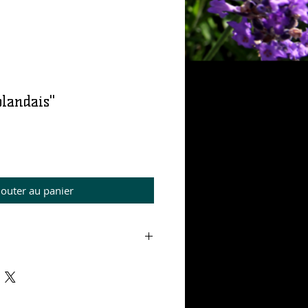
landais"
rix
jouter au panier
nze
s de sels aromatiques