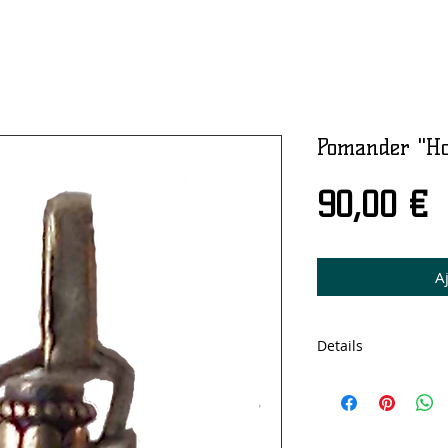
Pomander "Ho
P
90,00 €
A
Details
Bijoux de type bro
Sachet de 20 perle