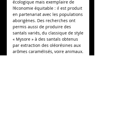
écologique mais exemplaire de 
l’économie équitable : il est produit 
en partenariat avec les populations 
aborigènes. Des recherches ont 
permis aussi de produire des 
santals variés, du classique de style 
« Mysore » à des santals obtenus 
par extraction des oléorésines aux 
arômes caramélisés, voire animaux. 
Associé à l’osmanthus fragrans de 
Chine, ce parfum de Santal est 
allégé par des notes de Bergamote 
de Calabre et de citron de Sicile.
Details
150ml, Eau de Parfum à 15% de
concentration. Produit dans l’Atelier
de N. de Barry, 100% naturel.
Nicolas de Barry
52 RUE ROBERT D'ARBRISSEL